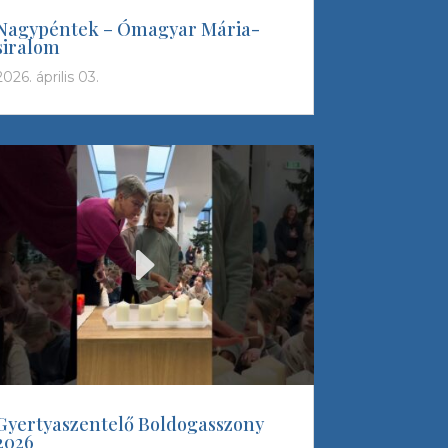
Nagypéntek – Ómagyar Mária-
siralom
2026. április 03.
Gyertyaszentelő Boldogasszony
2026