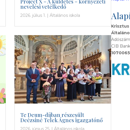
Project X – A küldetés – környezeti
nevelési vetélkedő
Alap
2026. július 1.
|
Általános iskola
Krisztus
Általáno
Adószám:
CIB Bank
1070065
Te Deum-díjban részesült
Deézsiné Telek Ágnes igazgatónő
2026. június 25.
|
Általános iskola