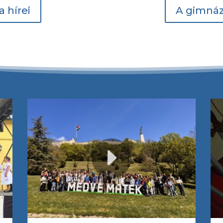
a hírei
A gimnáz