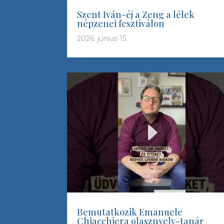
Szent Iván-éj a Zeng a lélek
népzenei fesztiválon
2026. június 15.
Bemutatkozik Emanuele
Chiacchiera olasznyelv-tanár