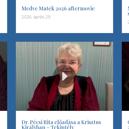
Medve Matek 2026 aftermovie
2026. április 29.
Dr. Pécsi Rita előadása a Krisztus
Királyban – Tekintély