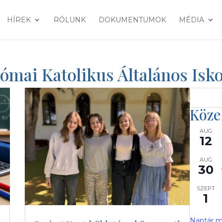
HÍREK
RÓLUNK
DOKUMENTUMOK
MÉDIA
Római Katolikus Általános Is
Köze
AUG
12
AUG
30
SZEPT
1
Naptár m