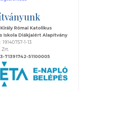
ítványunk
 Király Római Katolikus
s Iskola Diákjaiért Alapítvány
 19140757-1-13
 Zrt.
3-71391742-51100005