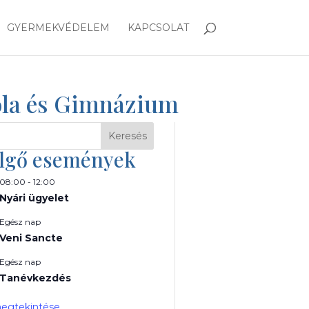
GYERMEKVÉDELEM
KAPCSOLAT
kola és Gimnázium
Keresés
lgő események
08:00
-
12:00
Nyári ügyelet
Egész nap
Veni Sancte
Egész nap
Tanévkezdés
egtekintése