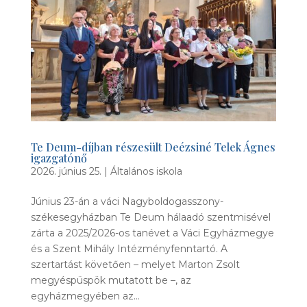
Te Deum-díjban részesült Deézsiné Telek Ágnes
igazgatónő
2026. június 25.
|
Általános iskola
Június 23-án a váci Nagyboldogasszony-
székesegyházban Te Deum hálaadó szentmisével
zárta a 2025/2026-os tanévet a Váci Egyházmegye
és a Szent Mihály Intézményfenntartó. A
szertartást követően – melyet Marton Zsolt
megyéspüspök mutatott be –, az
egyházmegyében az...