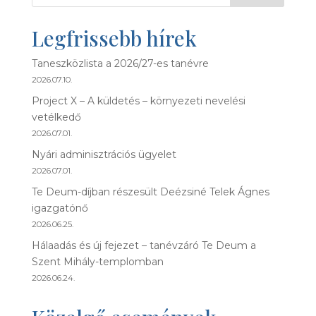
Legfrissebb hírek
Taneszközlista a 2026/27-es tanévre
2026.07.10.
Project X – A küldetés – környezeti nevelési
vetélkedő
2026.07.01.
Nyári adminisztrációs ügyelet
2026.07.01.
Te Deum-díjban részesült Deézsiné Telek Ágnes
igazgatónő
2026.06.25.
Hálaadás és új fejezet – tanévzáró Te Deum a
Szent Mihály-templomban
2026.06.24.