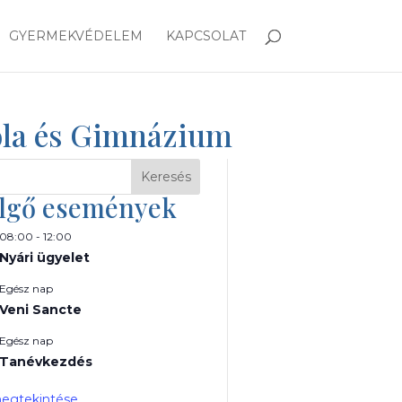
GYERMEKVÉDELEM
KAPCSOLAT
kola és Gimnázium
Keresés
lgő események
08:00
-
12:00
Nyári ügyelet
Egész nap
Veni Sancte
Egész nap
Tanévkezdés
egtekintése