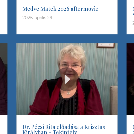
Medve Matek 2026 aftermovie
2026. április 29.
Dr. Pécsi Rita előadása a Krisztus
Királyban – Tekintély