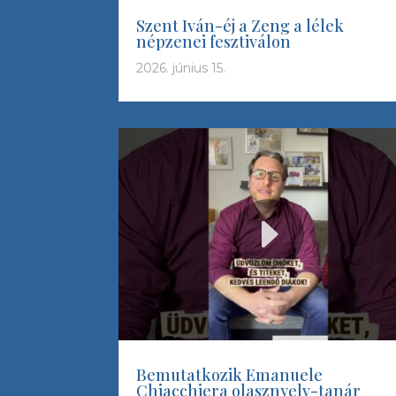
Szent Iván-éj a Zeng a lélek
népzenei fesztiválon
2026. június 15.
Bemutatkozik Emanuele
Chiacchiera olasznyelv-tanár