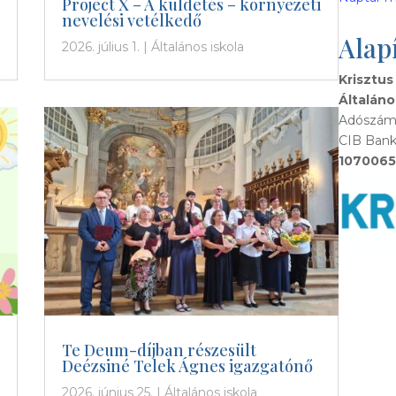
Project X – A küldetés – környezeti
nevelési vetélkedő
Alap
2026. július 1.
|
Általános iskola
Krisztus
Általáno
Adószám:
CIB Bank
1070065
Te Deum-díjban részesült
Deézsiné Telek Ágnes igazgatónő
2026. június 25.
|
Általános iskola