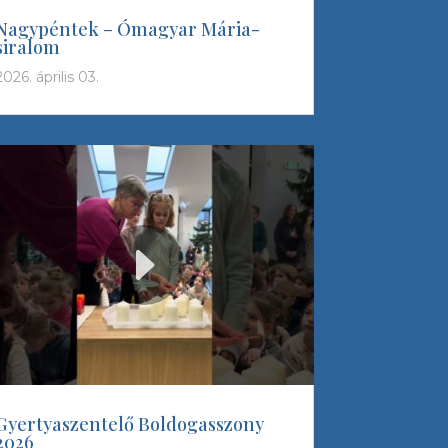
Nagypéntek – Ómagyar Mária-
siralom
2026. április 03.
Gyertyaszentelő Boldogasszony
2026