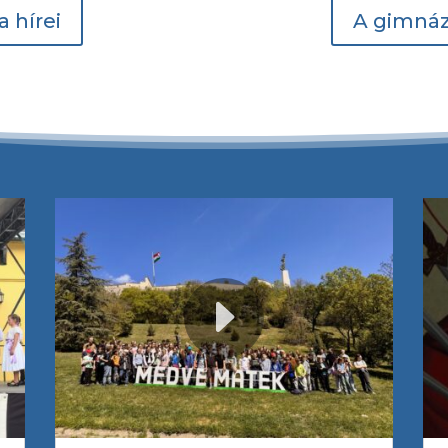
a hírei
A gimnáz