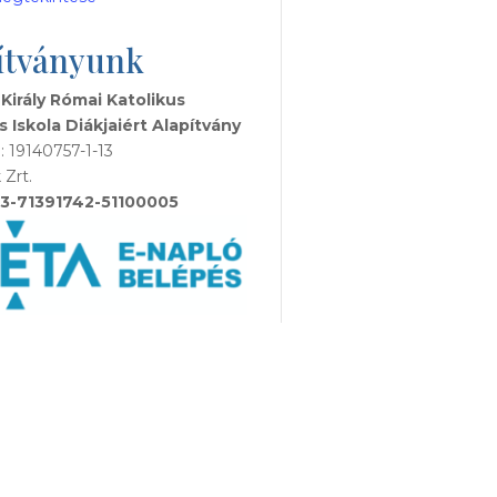
ítványunk
 Király Római Katolikus
s Iskola Diákjaiért Alapítvány
 19140757-1-13
 Zrt.
3-71391742-51100005