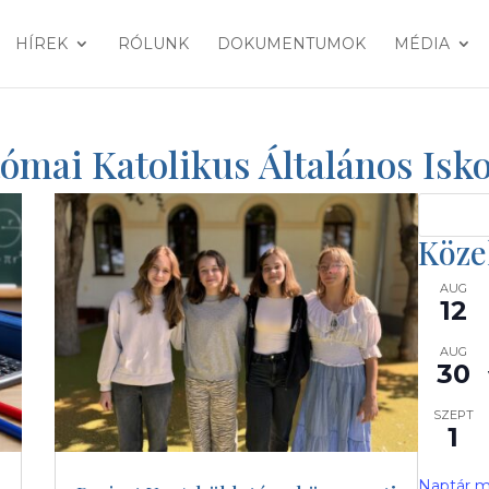
HÍREK
RÓLUNK
DOKUMENTUMOK
MÉDIA
Római Katolikus Általános Is
Köze
AUG
12
AUG
30
SZEPT
1
Naptár m