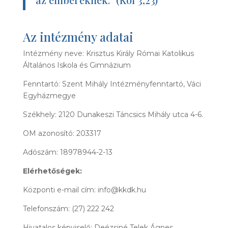
Az intézmény adatai
Intézmény neve: Krisztus Király Római Katolikus
Általános Iskola és Gimnázium
Fenntartó: Szent Mihály Intézményfenntartó, Váci
Egyházmegye
Székhely: 2120 Dunakeszi Táncsics Mihály utca 4-6.
OM azonosító: 203317
Adószám: 18978944-2-13
Elérhetőségek:
Központi e-mail cím: info@kkdk.hu
Telefonszám: (27) 222 242
Hivatalos képviselő: Deézsiné Telek Ágnes,