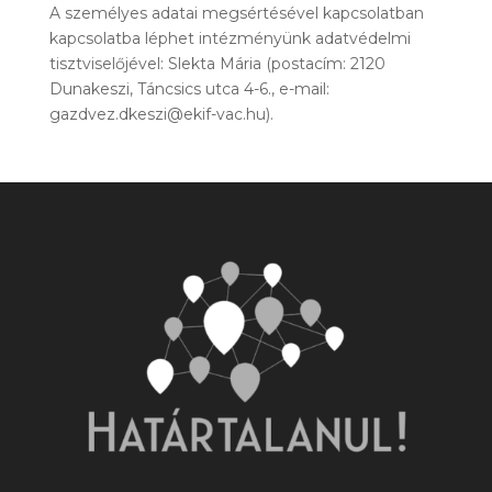
A személyes adatai megsértésével kapcsolatban
kapcsolatba léphet intézményünk adatvédelmi
tisztviselőjével: Slekta Mária (postacím: 2120
Dunakeszi, Táncsics utca 4-6., e-mail:
gazdvez.dkeszi@ekif-vac.hu).