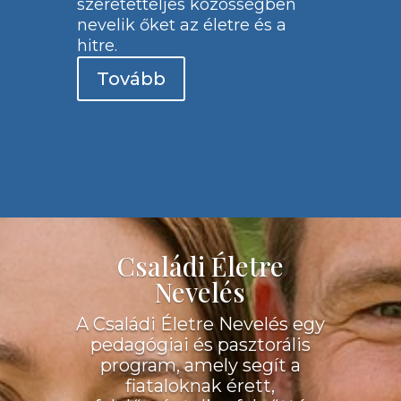
szeretetteljes közösségben
nevelik őket az életre és a
hitre.
Tovább
Családi Életre
Nevelés
A Családi Életre Nevelés egy
pedagógiai és pasztorális
program, amely segít a
fiataloknak érett,