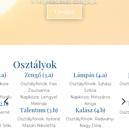
kiteljesedését szolgálja.
Tovább
Osztályok
)
Lámpás (4.a)
Jászol (5.a)
ias
Osztályfőnök: Juhász
Osztályfőnök: Horváth
Osztá
Szilvia
Ágnes
Helye
4
yel
Napközis: Mészáros
Helyettes:
Hárfa (5.b)
C
Kinga
.b)
Kalász (4.b)
Osztályfőnök: Wágner
Osz
yésné
Osztályfőnök: Radwány-
Bernadett
ta
Nagy Dóra
Helyettes: