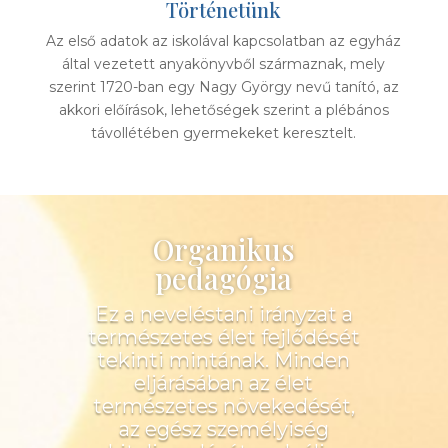
Történetünk
Az első adatok az iskolával kapcsolatban az egyház
által vezetett anyakönyvből származnak, mely
szerint 1720-ban egy Nagy György nevű tanító, az
akkori előírások, lehetőségek szerint a plébános
távollétében gyermekeket keresztelt.
Organikus
pedagógia
Ez a neveléstani irányzat a
természetes élet fejlődését
tekinti mintának. Minden
eljárásában az élet
természetes növekedését,
az egész személyiség