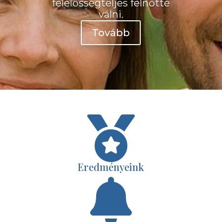
felelősségteljes felnőtté
válni.
Tovább

Eredményeink
