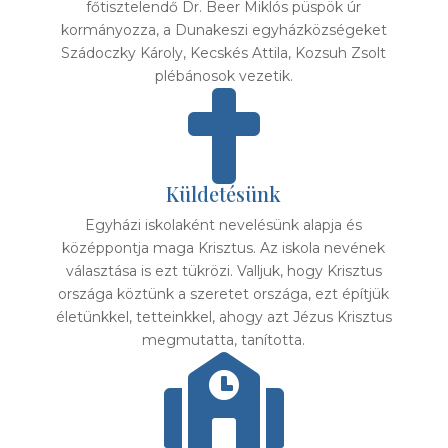
főtisztelendő Dr. Beer Miklós püspök úr
kormányozza, a Dunakeszi egyházközségeket
Szádoczky Károly, Kecskés Attila, Kozsuh Zsolt
plébánosok vezetik.

Küldetésünk
Egyházi iskolaként nevelésünk alapja és
középpontja maga Krisztus. Az iskola nevének
választása is ezt tükrözi. Valljuk, hogy Krisztus
országa köztünk a szeretet országa, ezt építjük
életünkkel, tetteinkkel, ahogy azt Jézus Krisztus
megmutatta, tanította.
