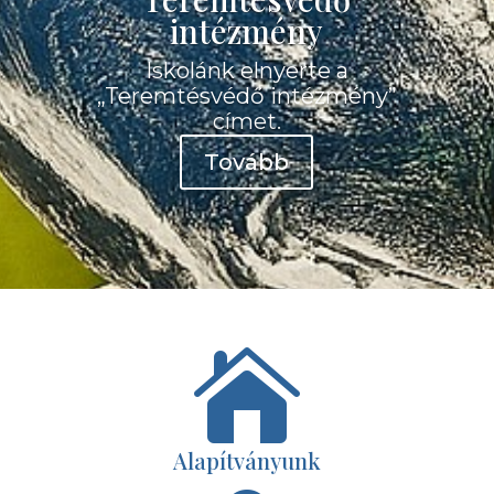
intézmény
Iskolánk elnyerte a
„Teremtésvédő intézmény”
címet.
Tovább

Alapítványunk