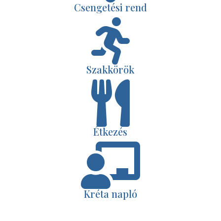
Csengetési rend

Szakkörök

Étkezés

Kréta napló