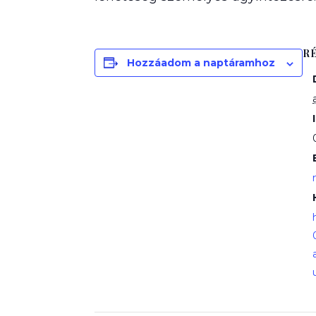
R
Hozzáadom a naptáramhoz