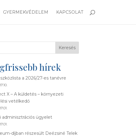
GYERMEKVÉDELEM
KAPCSOLAT
Keresés
gfrissebb hírek
szközlista a 2026/27-es tanévre
7.10.
ect X – A küldetés – környezeti
lési vetélkedő
7.01.
i adminisztrációs ügyelet
7.01.
eum-díjban részesült Deézsiné Telek