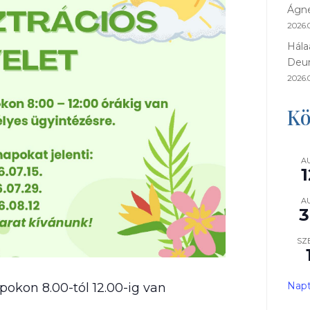
Ágne
2026.0
Hála
Deu
2026.
Kö
A
1
A
3
SZ
Napt
pokon 8.00-tól 12.00-ig van
.