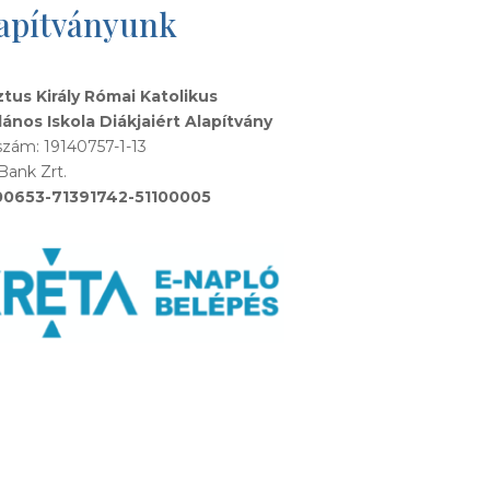
apítványunk
ztus Király Római Katolikus
lános Iskola Diákjaiért Alapítvány
zám: 19140757-1-13
Bank Zrt.
00653-71391742-51100005