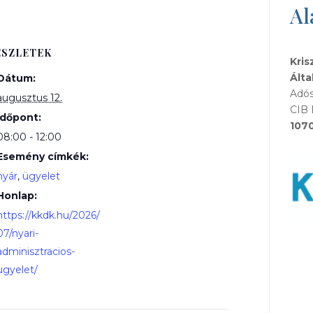
Al
ÉSZLETEK
Kris
Álta
Dátum:
Adós
augusztus 12.
CIB 
Időpont:
107
08:00 - 12:00
Esemény címkék:
nyár
,
ügyelet
Honlap:
https://kkdk.hu/2026/
07/nyari-
adminisztracios-
ugyelet/