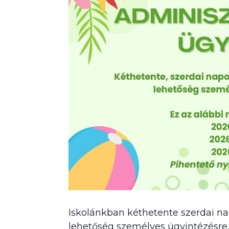
Iskolánkban kéthetente szerdai na
lehetőség személyes ügyintézésre