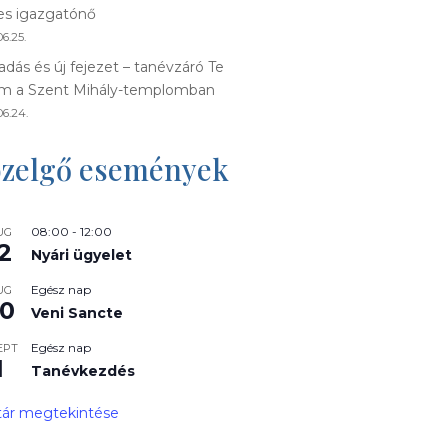
s igazgatónő
6.25.
adás és új fejezet – tanévzáró Te
m a Szent Mihály-templomban
06.24.
zelgő események
08:00
-
12:00
UG
2
Nyári ügyelet
Egész nap
UG
0
Veni Sancte
Egész nap
EPT
1
Tanévkezdés
ár megtekintése