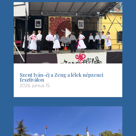
Szent Iván-éj a Zeng a lélek népzenei
fesztiválon
2026. június 15.