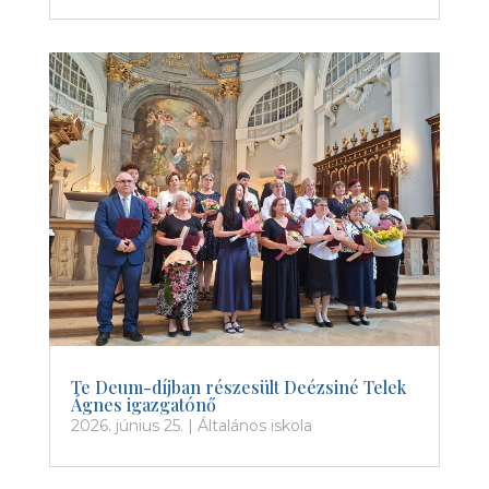
Te Deum-díjban részesült Deézsiné Telek
Ágnes igazgatónő
2026. június 25.
|
Általános iskola