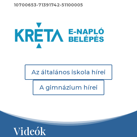
10700653-71391742-51100005
Az általános iskola hírei
A gimnázium hírei
Videók