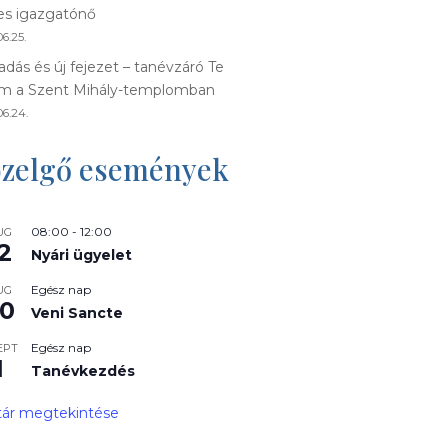
s igazgatónő
6.25.
adás és új fejezet – tanévzáró Te
m a Szent Mihály-templomban
06.24.
zelgő események
08:00
-
12:00
UG
2
Nyári ügyelet
Egész nap
UG
0
Veni Sancte
Egész nap
EPT
1
Tanévkezdés
ár megtekintése