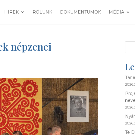
HÍREK
RÓLUNK
DOKUMENTUMOK
MÉDIA
lek népzenei
Le
Tane
2026.0
Proj
neve
2026.0
Nyár
2026.0
Te D