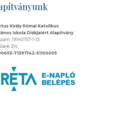
apítványunk
ztus Király Római Katolikus
lános Iskola Diákjaiért Alapítvány
zám: 19140757-1-13
Bank Zrt.
00653-71391742-51100005