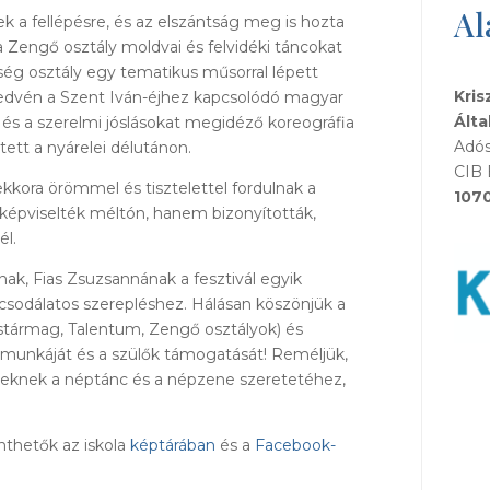
Al
ek a fellépésre, és az elszántság meg is hozta
Zengő osztály moldvai és felvidéki táncokat
ség osztály egy tematikus műsorral lépett
Kris
ledvén a Szent Iván-éjhez kapcsolódó magyar
Álta
 és a szerelmi jóslásokat megidéző koreográfia
Adós
tett a nyárelei délutánon.
CIB 
ekkora örömmel és tisztelettel fordulnak a
107
képviselték méltón, hanem bizonyították,
él.
ának, Fias Zsuzsannának a fesztivál egyik
csodálatos szerepléshez. Hálásan köszönjük a
ustármag, Talentum, Zengő osztályok) és
os munkáját és a szülők támogatását! Reméljük,
ekeknek a néptánc és a népzene szeretetéhez,
thetők az iskola
képtárában
és a
Facebook-