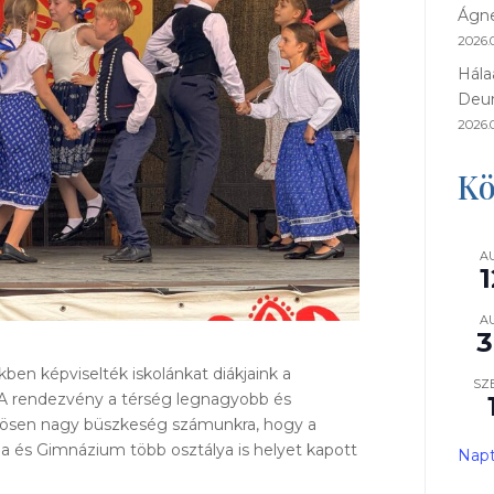
Ágne
2026.0
Hála
Deu
2026.
Kö
A
1
A
3
ben képviselték iskolánkat diákjaink a
SZ
 A rendezvény a térség legnagyobb és
nösen nagy büszkeség számunkra, hogy a
ola és Gimnázium több osztálya is helyet kapott
Napt