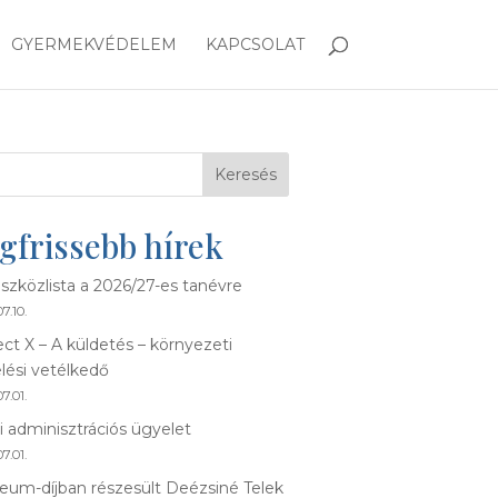
GYERMEKVÉDELEM
KAPCSOLAT
Keresés
gfrissebb hírek
szközlista a 2026/27-es tanévre
7.10.
ect X – A küldetés – környezeti
lési vetélkedő
7.01.
i adminisztrációs ügyelet
7.01.
eum-díjban részesült Deézsiné Telek