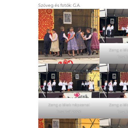
Szöveg és fotók: G.A.
Zeng a lé
feszt
Zeng a lélek népzenei
Zeng a lé
fesztivál 2026
feszt