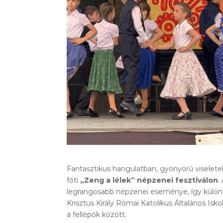
Fantasztikus hangulatban, gyönyörű viseletek
fóti
„Zeng a lélek” népzenei fesztiválon
.
legrangosabb népzenei eseménye, így külö
Krisztus Király Római Katolikus Általános Isk
a fellépők között.