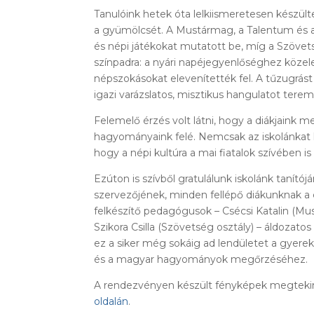
Tanulóink hetek óta lelkiismeretesen készült
a gyümölcsét. A Mustármag, a Talentum és a 
és népi játékokat mutatott be, míg a Szövet
színpadra: a nyári napéjegyenlőséghez köze
népszokásokat elevenítették fel. A tűzugrást
igazi varázslatos, misztikus hangulatot terem
Felemelő érzés volt látni, hogy a diákjaink m
hagyományaink felé. Nemcsak az iskolánkat 
hogy a népi kultúra a mai fiatalok szívében is 
Ezúton is szívből gratulálunk iskolánk tanítój
szervezőjének, minden fellépő diákunknak a 
felkészítő pedagógusok – Csécsi Katalin (M
Szikora Csilla (Szövetség osztály) – áldozat
ez a siker még sokáig ad lendületet a gyer
és a magyar hagyományok megőrzéséhez.
A rendezvényen készült fényképek megtekin
oldalán
.