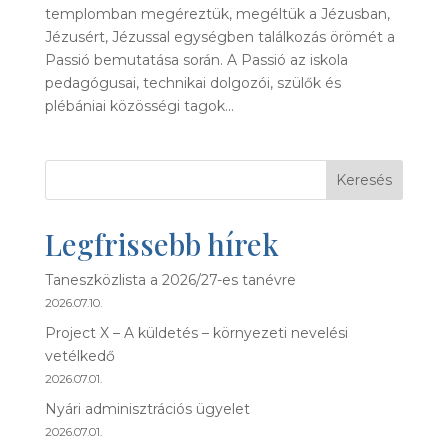
templomban megéreztük, megéltük a Jézusban,
Jézusért, Jézussal egységben találkozás örömét a
Passió bemutatása során. A Passió az iskola
pedagógusai, technikai dolgozói, szülők és
plébániai közösségi tagok...
Keresés
Legfrissebb hírek
Taneszközlista a 2026/27-es tanévre
2026.07.10.
Project X – A küldetés – környezeti nevelési
vetélkedő
2026.07.01.
Nyári adminisztrációs ügyelet
2026.07.01.