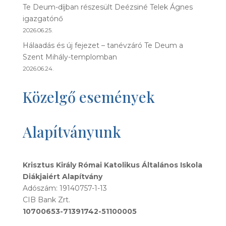
Te Deum-díjban részesült Deézsiné Telek Ágnes
igazgatónő
2026.06.25.
Hálaadás és új fejezet – tanévzáró Te Deum a
Szent Mihály-templomban
2026.06.24.
Közelgő események
Alapítványunk
Krisztus Király Római Katolikus Általános Iskola
Diákjaiért Alapítvány
Adószám: 19140757-1-13
CIB Bank Zrt.
10700653-71391742-51100005