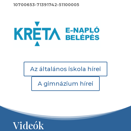
10700653-71391742-51100005
Az általános iskola hírei
A gimnázium hírei
Videók