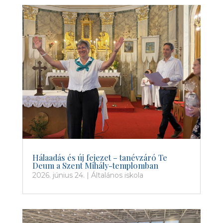
Hálaadás és új fejezet – tanévzáró Te
Deum a Szent Mihály-templomban
2026. június 24.
|
Általános iskola