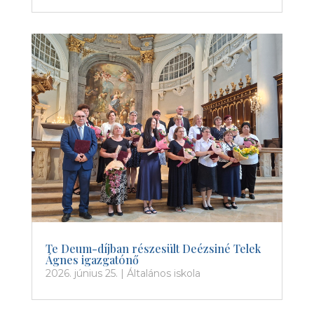
Te Deum-díjban részesült Deézsiné Telek
Ágnes igazgatónő
2026. június 25.
|
Általános iskola