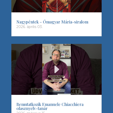
Nagypéntek – Ómagyar Mária-siralom
2026. április 03.
Bemutatkozik Emanuele Chiacchiera
olasznyelv-tanár