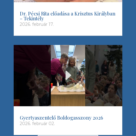
Dr. Pécsi Rita előadása a Krisztus Királyban
– Tekintély
2026. február 17.
Gyertyaszentelő Boldogasszony 2026
2026. február 02.