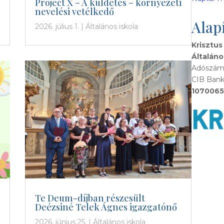
Project X – A küldetés – környezeti
nevelési vetélkedő
Alap
2026. július 1.
|
Általános iskola
Krisztus
Általáno
Adószám:
CIB Bank
1070065
Te Deum-díjban részesült
Deézsiné Telek Ágnes igazgatónő
2026. június 25.
|
Általános iskola