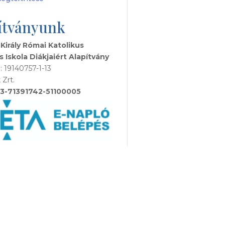
ítványunk
 Király Római Katolikus
s Iskola Diákjaiért Alapítvány
 19140757-1-13
 Zrt.
3-71391742-51100005