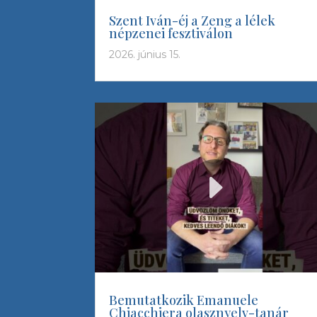
Szent Iván-éj a Zeng a lélek
népzenei fesztiválon
2026. június 15.
Bemutatkozik Emanuele
Chiacchiera olasznyelv-tanár