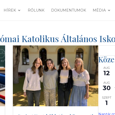
HÍREK
RÓLUNK
DOKUMENTUMOK
MÉDIA
Római Katolikus Általános Is
Köze
AUG
12
AUG
30
SZEPT
1
Naptár m