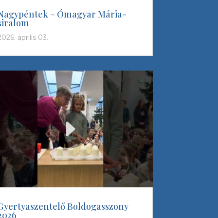
Nagypéntek – Ómagyar Mária-
siralom
2026. április 03.
Gyertyaszentelő Boldogasszony
2026