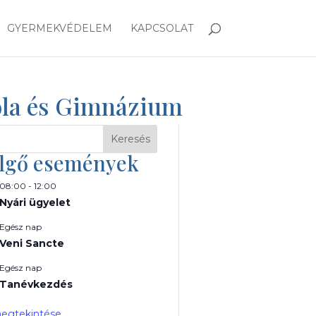
GYERMEKVÉDELEM
KAPCSOLAT
kola és Gimnázium
Keresés
lgő események
08:00
-
12:00
Nyári ügyelet
Egész nap
Veni Sancte
Egész nap
Tanévkezdés
egtekintése