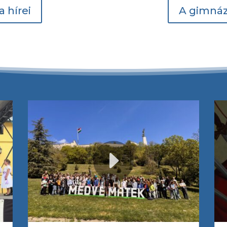
a hírei
A gimnáz