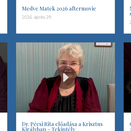
Medve Matek 2026 aftermovie
2026. április 29.
Dr. Pécsi Rita előadása a Krisztus
Királyban – Tekintély