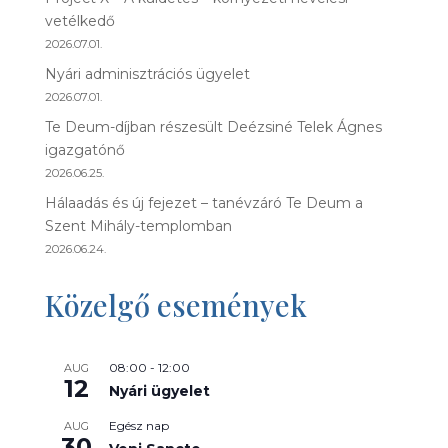
vetélkedő
2026.07.01.
Nyári adminisztrációs ügyelet
2026.07.01.
Te Deum-díjban részesült Deézsiné Telek Ágnes
igazgatónő
2026.06.25.
Hálaadás és új fejezet – tanévzáró Te Deum a
Szent Mihály-templomban
2026.06.24.
Közelgő események
08:00
-
12:00
AUG
12
Nyári ügyelet
Egész nap
AUG
30