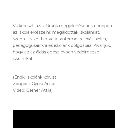
Vízkereszt, azaz Urunk megjelenésének ünnepén
az iskolalelkészeink megáldották iskolánkat,
szentelt vizet hintve a tantermekre, diákjainkra,
pedagógusainkra és iskolánk dolgozóira. Kívánjuk,
hogy ez az áldás egész évben védelmezze
iskolánkat!
(Ének: iskolánk kórusa
Zongora: Gyura Anikó
Videó: Gerner Attila)