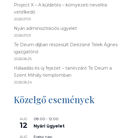
Project X – A küldetés – környezeti nevelési
vetélkedő
2026.07.01.
Nyári adminisztrációs ügyelet
2026.07.01.
Te Deum-díjban részesült Deézsiné Telek Ágnes
igazgatónő
2026.06.25.
Hálaadás és új fejezet – tanévzáró Te Deum a
Szent Mihály-templomban
2026.06.24.
Közelgő események
08:00
-
12:00
AUG
12
Nyári ügyelet
Egész nap
AUG