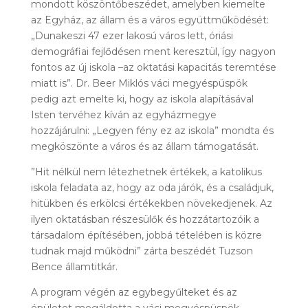
mondott köszöntőbeszédet, amelyben kiemelte
az Egyház, az állam és a város együttműködését:
„Dunakeszi 47 ezer lakosú város lett, óriási
demográfiai fejlődésen ment keresztül, így nagyon
fontos az új iskola –az oktatási kapacitás teremtése
miatt is”. Dr. Beer Miklós váci megyéspüspök
pedig azt emelte ki, hogy az iskola alapításával
Isten tervéhez kíván az egyházmegye
hozzájárulni: „Legyen fény ez az iskola” mondta és
megköszönte a város és az állam támogatását.
”Hit nélkül nem létezhetnek értékek, a katolikus
iskola feladata az, hogy az oda járók, és a családjuk,
hitükben és erkölcsi értékekben növekedjenek. Az
ilyen oktatásban részesülők és hozzátartozóik a
társadalom építésében, jobbá tételében is közre
tudnak majd működni” zárta beszédét Tuzson
Bence államtitkár.
A program végén az egybegyűlteket és az
épületet megáldotta a váci megyéspüspök.