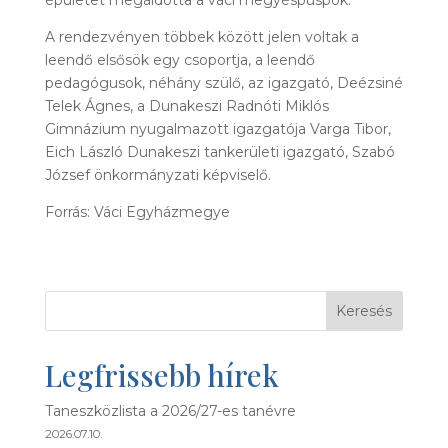
A rendezvényen többek között jelen voltak a
leendő elsősök egy csoportja, a leendő
pedagógusok, néhány szülő, az igazgató, Deézsiné
Telek Ágnes, a Dunakeszi Radnóti Miklós
Gimnázium nyugalmazott igazgatója Varga Tibor,
Eich László Dunakeszi tankerületi igazgató, Szabó
József önkormányzati képviselő.
Forrás: Váci Egyházmegye
Keresés
Legfrissebb hírek
Taneszközlista a 2026/27-es tanévre
2026.07.10.