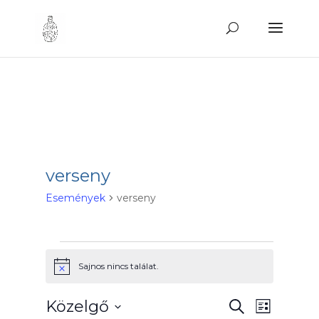
verseny
Események
verseny
Események
Sajnos nincs találat.
Notice
Eseménye
Esemé
Közelgő
Keresett
Lista
kifejezés