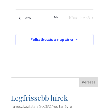
nézet
keresése
Dátum
navigác
és
kiválasztása.
nézet
Ma
Következő
Események
Előző
választás
Események
Feliratkozás a naptárra
Keresés
Legfrissebb hírek
Taneszközlista a 2026/27-es tanévre