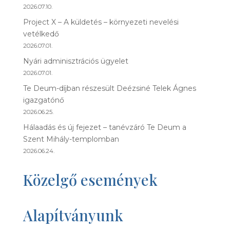
2026.07.10.
Project X – A küldetés – környezeti nevelési
vetélkedő
2026.07.01.
Nyári adminisztrációs ügyelet
2026.07.01.
Te Deum-díjban részesült Deézsiné Telek Ágnes
igazgatónő
2026.06.25.
Hálaadás és új fejezet – tanévzáró Te Deum a
Szent Mihály-templomban
2026.06.24.
Közelgő események
Alapítványunk