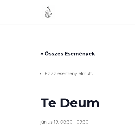
« Összes Események
Ez az esemény elmúlt.
Te Deum
június 19. 08:30
-
09:30