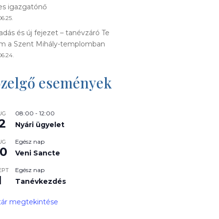
s igazgatónő
6.25.
adás és új fejezet – tanévzáró Te
m a Szent Mihály-templomban
06.24.
zelgő események
08:00
-
12:00
UG
2
Nyári ügyelet
Egész nap
UG
0
Veni Sancte
Egész nap
EPT
1
Tanévkezdés
ár megtekintése