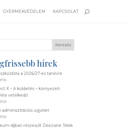
GYERMEKVÉDELEM
KAPCSOLAT
Keresés
gfrissebb hírek
szközlista a 2026/27-es tanévre
7.10.
ect X – A küldetés – környezeti
lési vetélkedő
7.01.
i adminisztrációs ügyelet
7.01.
eum-díjban részesült Deézsiné Telek