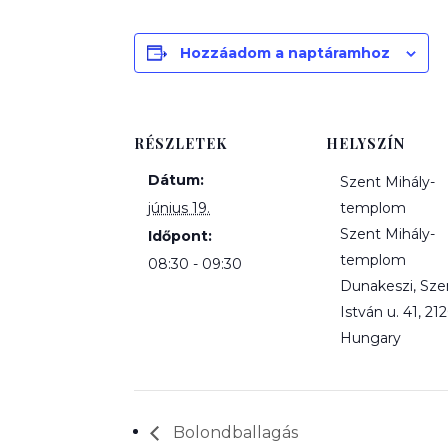
Hozzáadom a naptáramhoz
RÉSZLETEK
HELYSZÍN
Dátum:
Szent Mihály-
június 19.
templom
Szent Mihály-
Időpont:
templom
08:30 - 09:30
Dunakeszi, Sze
István u. 41, 21
Hungary
Bolondballagás