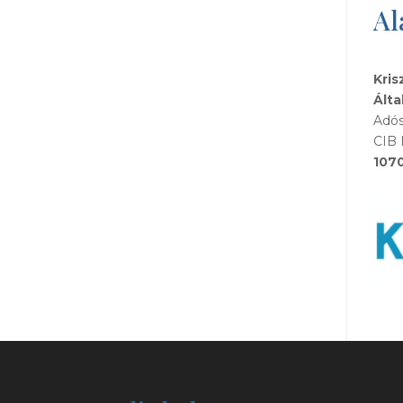
Al
Kris
Álta
Adós
CIB 
107