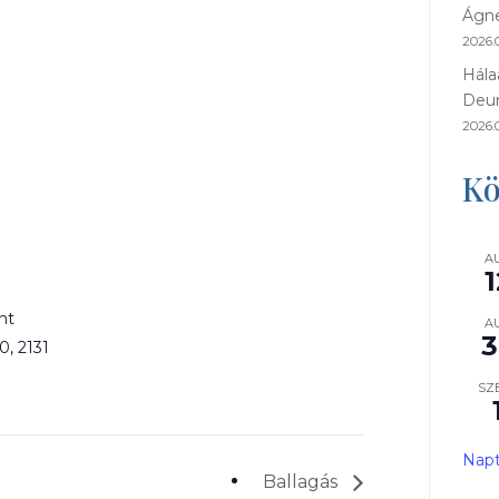
Ágne
2026.0
Hála
Deu
2026.
Kö
A
1
nt
A
3
20
,
2131
SZ
Napt
Ballagás